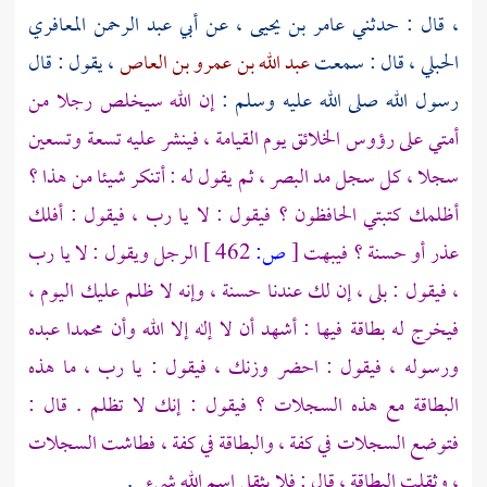
، قال : حدثني
عامر بن يحيى
، عن
أبي عبد الرحمن المعافري
الحبلي
، قال : سمعت
عبد الله بن عمرو بن العاص
، يقول : قال
رسول الله صلى الله عليه وسلم :
إن الله سيخلص رجلا من
أمتي على رؤوس الخلائق يوم القيامة ، فينشر عليه تسعة وتسعين
سجلا ، كل سجل مد البصر ، ثم يقول له : أتنكر شيئا من هذا ؟
أظلمك كتبتي الحافظون ؟ فيقول : لا يا رب ، فيقول : أفلك
عذر أو حسنة ؟ فيبهت
[
ص:
462 ]
الرجل ويقول : لا يا رب
، فيقول : بلى ، إن لك عندنا حسنة ، وإنه لا ظلم عليك اليوم ،
فيخرج له بطاقة فيها : أشهد أن لا إله إلا الله وأن
محمدا
عبده
ورسوله ، فيقول : احضر وزنك ، فيقول : يا رب ، ما هذه
البطاقة مع هذه السجلات ؟ فيقول : إنك لا تظلم . قال :
فتوضع السجلات في كفة ، والبطاقة في كفة ، فطاشت السجلات
، وثقلت البطاقة ، قال : فلا يثقل اسم الله شيء
.