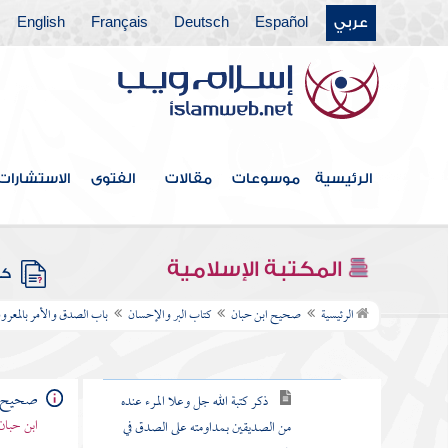
فهرس الكتاب
عربي
Español
Deutsch
Français
English
المقدمة
كتاب الوحي
كتاب الإسراء
الرئيسية
موسوعات
مقالات
الفتوى
الاستشارات
كتاب العلم
كتاب الإيمان
المكتبة الإسلامية
كتب
كتاب البر والإحسان
الرئيسية
صحيح ابن حبان
كتاب البر والإحسان
باب الصدق والأمر بالمعرو
باب الصدق والأمر بالمعروف والنهي
عن المنكر
صحيح ا
ذكر كتبة الله جل وعلا المرء عنده
ابن حبان
من الصديقين بمداومته على الصدق في