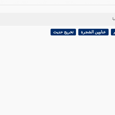
ية
عناوين الشجرة
تخريج حديث