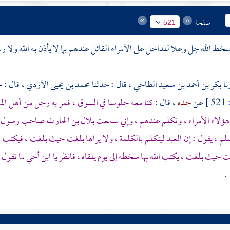
صفحة
521
خط الله جل وعلا للداخل على الأمراء القائل عندهم بما لا يأذن به الله ولا ر
بكر بن أحمد بن سعيد الطاحي
، قال : حدثنا
محمد بن يحيى الأزدي
، قال : 
521 ]
عن
جده
، قال :
كنا معه جلوسا في السوق ، فمر به رجل من أهل المد
هؤلاء الأمراء ، وتكلم عندهم ، وإني سمعت
بلال بن الحارث
صاحب رسول الل
لم ، يقول : إن العبد ليتكلم بالكلمة ، ولا يراها بلغت حيث بلغت ، فيكتب الله
غت حيث بلغت ، يكتب الله بها سخطه إلى يوم يلقاه ، فانظر يا ابن أخي ما تقو
.