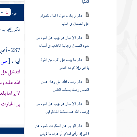
الدنيا
جزء
1
ذكر رجاء دخول الجنان للدوام
على الصدق في الدنيا
ذكر إيجاب س
ذكر الإخبار عما يجب على المرء من
تعود الصدق ومجانبة الكذب في أسبابه
287 - أخبرنا
ذكر ما يجب على المرء من القول
أبيه
،
[
ص:
بالحق وإن كرهه الناس
لتدخل على 
الله عليه وس
ذكر رضاء الله جل وعلا عمن
التمس رضاه بسخط الناس
لا يراها بل
بن الحارث
ذكر الإخبار عما يجب على المرء من
إرضاء الله عند سخط المخلوقين
ذكر الزجر عن السكوت للمرء عن
الحق إذا رأى المنكر أو عرفه ما لم يلق