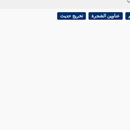
ية
عناوين الشجرة
تخريج حديث