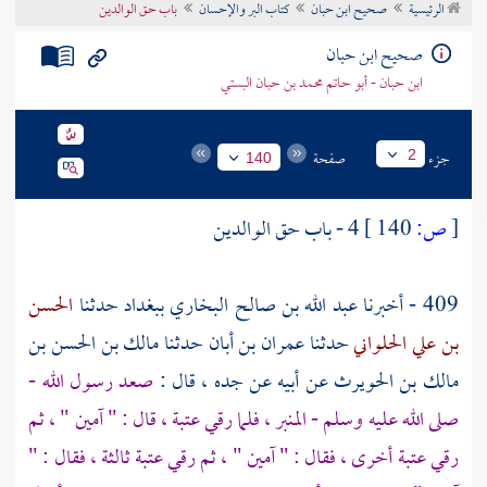
الرئيسية
صحيح ابن حبان
كتاب البر والإحسان
باب حق الوالدين
تراجم الأعلام
صحيح ابن حبان
ابن حبان - أبو حاتم محمد بن حبان البستي
جزء
صفحة
2
140
[
ص:
140 ]
4 - باب حق الوالدين
409 - أخبرنا
عبد الله بن صالح البخاري
ببغداد
حدثنا
الحسن
بن علي الحلواني
حدثنا
عمران بن أبان
حدثنا
مالك بن الحسن بن
مالك بن الحويرث
عن
أبيه
عن
جده
، قال :
صعد رسول الله -
صلى الله عليه وسلم - المنبر ، فلما رقي عتبة ، قال : " آمين " ، ثم
رقي عتبة أخرى ، فقال : " آمين " ، ثم رقي عتبة ثالثة ، فقال : "