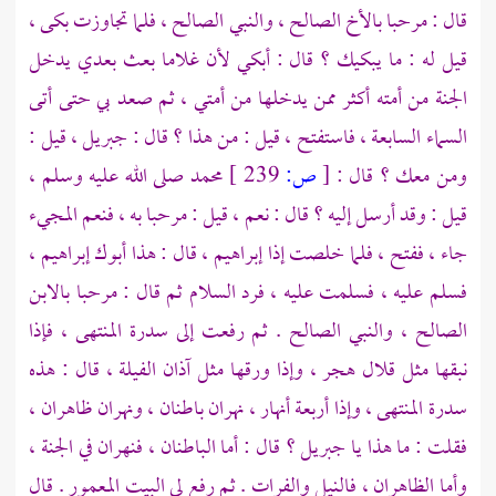
قال : مرحبا بالأخ الصالح ، والنبي الصالح ، فلما تجاوزت بكى ،
قيل له : ما يبكيك ؟ قال : أبكي لأن غلاما بعث بعدي يدخل
الجنة من أمته أكثر ممن يدخلها من أمتي ، ثم صعد بي حتى أتى
السماء السابعة ، فاستفتح ، قيل : من هذا ؟ قال :
جبريل ،
قيل :
ومن معك ؟ قال :
[
ص:
239 ]
محمد
صلى الله عليه وسلم ،
قيل : وقد أرسل إليه ؟ قال : نعم ، قيل : مرحبا به ، فنعم المجيء
جاء ، ففتح ، فلما خلصت إذا
إبراهيم
، قال : هذا أبوك
إبراهيم
،
فسلم عليه ، فسلمت عليه ، فرد السلام ثم قال : مرحبا بالابن
الصالح ، والنبي الصالح . ثم رفعت إلى سدرة المنتهى ، فإذا
نبقها مثل قلال هجر ، وإذا ورقها مثل آذان الفيلة ، قال : هذه
سدرة المنتهى ، وإذا أربعة أنهار ، نهران باطنان ، ونهران ظاهران ،
فقلت : ما هذا يا
جبريل
؟ قال : أما الباطنان ، فنهران في الجنة ،
وأما الظاهران ، فالنيل والفرات . ثم رفع لي البيت المعمور . قال