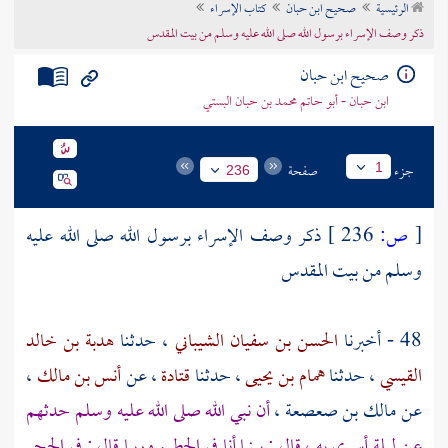
الرئيسية
صحيح ابن حبان
كتاب الإسراء
تراجم الأعلام
ذكر وصف الإسراء برسول الله صلى الله عليه وسلم من بيت المقدس
صحيح ابن حبان
ابن حبان - أبو حاتم محمد بن حبان البستي
جزء
صفحة
1
236
[
ص:
236 ]
ذكر وصف الإسراء برسول الله صلى الله عليه
وسلم من
بيت المقدس
48 - أخبرنا
الحسن بن سفيان الشيباني
، حدثنا
هدبة بن خالد
القيسي
، حدثنا
همام بن يحيى
، حدثنا
قتادة
، عن
أنس بن مالك
،
عن
مالك بن صعصعة
،
أن نبي الله صلى الله عليه وسلم حدثهم
عن ليلة أسري به ، قال : بينما أنا في
الحطيم
وربما قال : في
الحجر