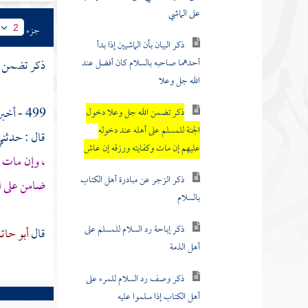
ذكر البيان بأن الماشيين إذا بدأ
جزء
2
أحدهما صاحبه بالسلام كان أفضل عند
الله جل وعلا
ذكر تضمن ال
ذكر تضمن الله جل وعلا دخول
الجنة للمسلم على أهله عند دخوله
499 - أخبرنا
عليهم إن مات وكفايته ورزقه إن عاش
قال : حدثن
، وإن مات أ
ذكر الزجر عن مبادرة أهل الكتاب
بالسلام
ضامن على ا
ذكر إباحة رد السلام للمسلم على
أهل الذمة
قال
أبو حات
ذكر وصف رد السلام للمرء على
أهل الكتاب إذا سلموا عليه