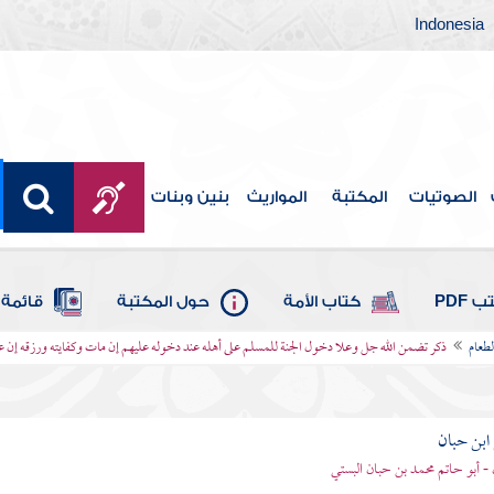
Indonesia
الصوتيات
المكتبة
المواريث
بنين وبنات
 PDF
كتاب الأمة
حول المكتبة
قائمة 
لطعام
ذكر تضمن الله جل وعلا دخول الجنة للمسلم على أهله عند دخوله عليهم إن مات وكفايته ورزقه إن 
بن حبان
 - أبو حاتم محمد بن حبان البستي