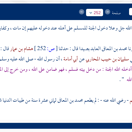
صفحة
252
له جل وعلا دخول الجنة للمسلم على أهله عند دخوله عليهم إن مات ، وكفاي
محمد بن المعافى العابد
بصيدا
قال : حدثنا
[
ص:
252 ]
هشام بن عمار
قال :
ي
سليمان بن حبيب المحاربي
عن
أبي أمامة
، أن رسول الله - صلى الله عليه وسلم
دخله الله الجنة : من دخل بيته فسلم ، فهو ضامن على الله ، ومن خرج إلى ا
لله
" .
م
- رضي الله عنه - : لم يطعم
محمد بن المعافى
ثماني عشرة سنة من طيبات الدنيا شي