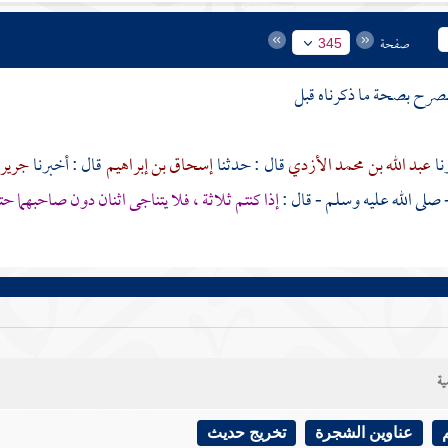
صفحة
345
لمصرح بصحة ما ذكرناه قبل
عبد الله بن محمد الأزدي
قال : حدثنا
إسحاق بن إبراهيم
قال : أخبرنا
جرير
 صلى الله عليه وسلم - قال :
إذا كنتم ثلاثة ، فلا يتناجى اثنان دون صاحبهما ح
ية
عناوين الشجرة
تخريج حديث