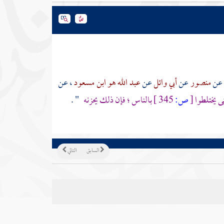
عن
منصور
عن
أبي وائل
عن
عبد الله هو ابن مسعود
، عن
تى يختلطوا
[
ص:
345 ]
بالناس ؛ فإن ذلك يحزنه
" .
السابق
التالي