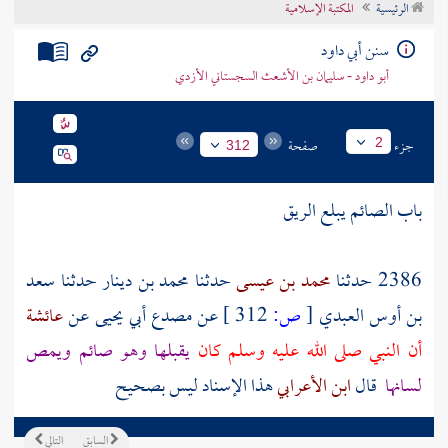
الرئيسية
المكتبة الإسلامية
تراجم الأعلام
سنن أبي داود
أبو داود - سليمان بن الأشعث السجستاني الأزدي
جزء
صفحة
2
312
باب الصائم يبلع الريق
2386 حدثنا
محمد بن عيسى
حدثنا
محمد بن دينار
حدثنا
سعد
بن أوس العبدي
[
ص:
312 ]
عن
مصدع أبي يحيى
عن
عائشة
أن النبي صلى الله عليه وسلم كان
يقبلها وهو صائم ويمص
لسانها
قال
ابن الأعرابي
هذا الإسناد ليس بصحيح
السابق
التالي