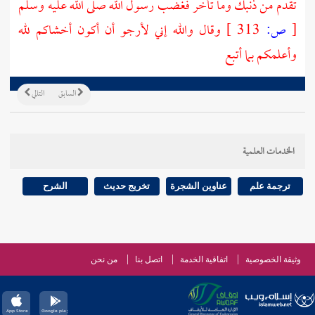
تقدم من ذنبك وما تأخر فغضب رسول الله صلى الله عليه وسلم
[
ص:
313 ]
وقال والله إني لأرجو أن أكون أخشاكم لله
وأعلمكم بما أتبع
السابق
التالي
الخدمات العلمية
ترجمة علم
عناوين الشجرة
تخريج حديث
الشرح
وثيقة الخصوصية
اتفاقية الخدمة
اتصل بنا
من نحن