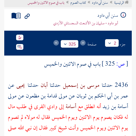
الرئيسية
سنن أبي داود
كتاب الصوم
باب في صوم الاثنين والخميس
تراجم الأعلام
سنن أبي داود
أبو داود - سليمان بن الأشعث السجستاني الأزدي
جزء
صفحة
2
325
[
ص:
325 ]
باب في صوم الاثنين والخميس
2436 حدثنا
موسى بن إسمعيل
حدثنا
أبان
حدثنا
يحيى
عن
عمر بن أبي الحكم بن ثوبان
عن
مولى قدامة بن مظعون
عن
مولى
أسامة بن زيد
أنه انطلق مع
أسامة
إلى
وادي القرى
في طلب مال
له فكان يصوم يوم الاثنين ويوم الخميس فقال له مولاه لم تصوم
يوم الاثنين ويوم الخميس وأنت شيخ كبير فقال إن نبي الله صلى