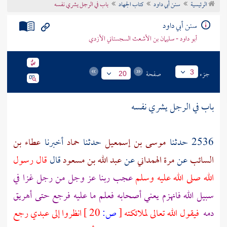
الرئيسية
سنن أبي داود
كتاب الجهاد
باب في الرجل يشري نفسه
تراجم الأعلام
سنن أبي داود
أبو داود - سليمان بن الأشعث السجستاني الأزدي
جزء
صفحة
3
20
باب في الرجل يشري نفسه
2536 حدثنا
موسى بن إسمعيل
حدثنا
حماد
أخبرنا
عطاء بن
السائب
عن
مرة الهمداني
عن
عبد الله بن مسعود
قال
قال رسول
الله صلى الله عليه وسلم
عجب ربنا عز وجل من رجل غزا في
سبيل الله فانهزم يعني أصحابه فعلم ما عليه فرجع حتى أهريق
دمه
فيقول الله تعالى لملائكته
[
ص:
20 ]
انظروا إلى عبدي رجع