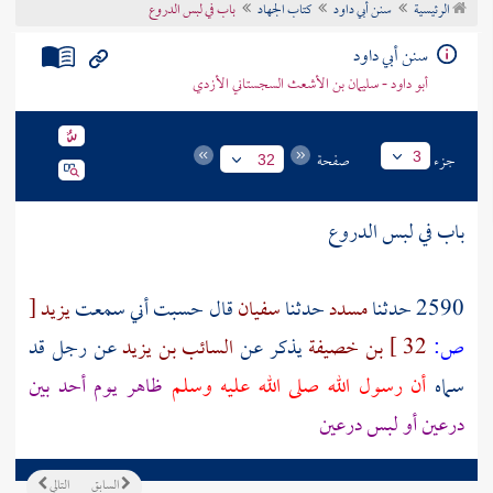
الرئيسية
سنن أبي داود
كتاب الجهاد
باب في لبس الدروع
تراجم الأعلام
سنن أبي داود
أبو داود - سليمان بن الأشعث السجستاني الأزدي
جزء
صفحة
3
32
باب في لبس الدروع
2590 حدثنا
مسدد
حدثنا
سفيان
قال حسبت أني سمعت
يزيد
[
ص:
32 ]
بن خصيفة
يذكر عن
السائب بن يزيد
عن
رجل
قد
سماه
أن رسول الله صلى الله عليه وسلم
ظاهر يوم
أحد
بين
درعين أو لبس درعين
السابق
التالي