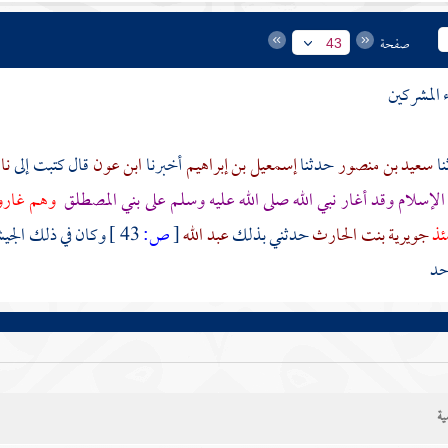
صفحة
43
 المشركين
سعيد بن منصور
حدثنا
إسمعيل بن إبراهيم
أخبرنا
ابن عون
قال كتبت إلى
نا
الإسلام وقد أغار نبي الله صلى الله عليه وسلم على
بني المصطلق
وهم غارون
ئذ
جويرية بنت الحارث
حدثني بذلك
عبد الله
[
ص:
43 ]
وكان في ذلك الجيش
حد
ية