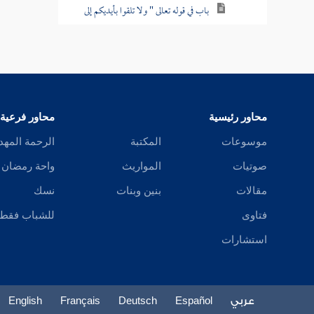
باب في قوله تعالى " ولا تلقوا بأيديكم إلى
التهلكة "
باب في الرمي
باب في من يغزو ويلتمس الدنيا
محاور رئيسية
محاور فرعية
باب من قاتل لتكون كلمة الله هي العليا
موسوعات
المكتبة
الرحمة المهد
باب في فضل الشهادة
صوتيات
المواريث
واحة رمضان
باب في الشهيد يشفع
مقالات
بنين وبنات
نسك
فتاوى
للشباب فقط
باب في النور يرى عند قبر الشهيد
استشارات
باب في الجعائل في الغزو
باب الرخصة في أخذ الجعائل
عربي
Español
Deutsch
Français
English