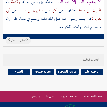
لا يعذب بالنار إلا رب النار
حدثنا
يزيد بن خالد
وقتيبة
أن
الليث بن سعد
حدثهم عن
بكير
عن
سليمان بن يسار
عن
أبي
هريرة
قال بعثنا رسول الله صلى الله عليه وسلم في بعث فقال إن
وجدتم فلانا وفلانا فذكر معناه
السابق
التالي
الخدمات العلمية
ترجمة علم
عناوين الشجرة
تخريج حديث
الشرح
وثيقة الخصوصية
اتفاقية الخدمة
اتصل بنا
من نحن