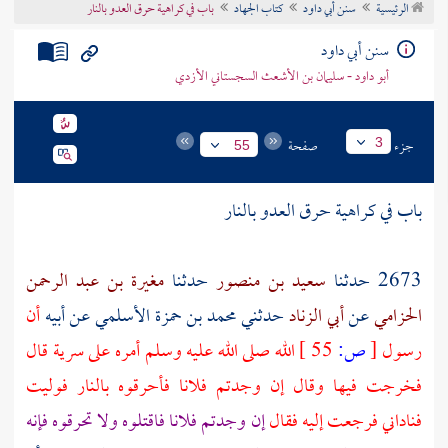
الرئيسية
سنن أبي داود
كتاب الجهاد
باب في كراهية حرق العدو بالنار
تراجم الأعلام
سنن أبي داود
أبو داود - سليمان بن الأشعث السجستاني الأزدي
جزء
صفحة
3
55
باب في كراهية حرق العدو بالنار
2673 حدثنا
سعيد بن منصور
حدثنا
مغيرة بن عبد الرحمن
الحزامي
عن
أبي الزناد
حدثني
محمد بن حمزة الأسلمي
عن
أبيه
أن
رسول
[
ص:
55 ]
الله صلى الله عليه وسلم أمره على سرية قال
فخرجت فيها وقال إن وجدتم فلانا فأحرقوه بالنار فوليت
فناداني فرجعت إليه فقال
إن وجدتم فلانا فاقتلوه ولا تحرقوه فإنه