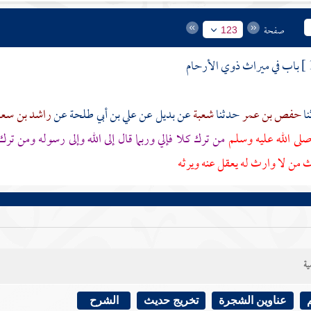
صفحة
123
باب في ميراث ذوي الأرحام
حفص بن عمر
حدثنا
شعبة
عن
بديل
عن
علي بن أبي طلحة
عن
راشد بن سع
صلى الله عليه وسلم
من ترك كلا فإلي وربما قال إلى الله وإلى رسوله ومن تر
 من لا وارث له يعقل عنه ويرثه
ية
عناوين الشجرة
تخريج حديث
الشرح