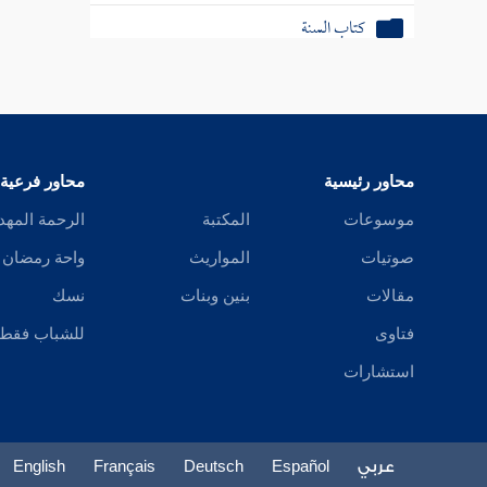
كتاب السنة
كتاب الأدب
أبواب النوم
محاور رئيسية
محاور فرعية
موسوعات
المكتبة
الرحمة المهد
صوتيات
المواريث
واحة رمضان
مقالات
بنين وبنات
نسك
فتاوى
للشباب فقط
استشارات
عربي
Español
Deutsch
Français
English