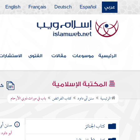
عربي
Español
Deutsch
Français
English
كتاب الطلاق
كتاب الصوم
كتاب الجهاد
كتاب الضحايا
الرئيسية
موسوعات
مقالات
الفتوى
الاستشارات
كتاب الصيد
كتاب الوصايا
المكتبة الإسلامية
كتب
كتاب الفرائض
الرئيسية
سنن أبي داود
كتاب الفرائض
باب في ميراث ذوي الأرحام
كتاب الخراج والإمارة والفيء
سنن أبي
كتاب الجنائز
أبو داود