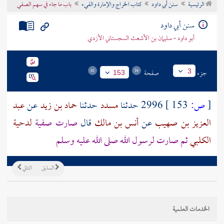
الرئيسية
سنن أبي داود
كتاب الخراج والإمارة والفيء
باب ما جاء في سهم الصفي
تراجم الأعلام
سنن أبي داود
أبو داود - سليمان بن الأشعث السجستاني الأزدي
جزء
صفحة
3
153
[
ص:
153 ]
2996 حدثنا
مسدد
حدثنا
حماد بن زيد
عن
عبد
العزيز بن صهيب
عن
أنس بن مالك
قال
صارت
صفية
لدحية
الكلبي
ثم صارت لرسول الله صلى الله عليه وسلم
السابق
التالي
الخدمات العلمية