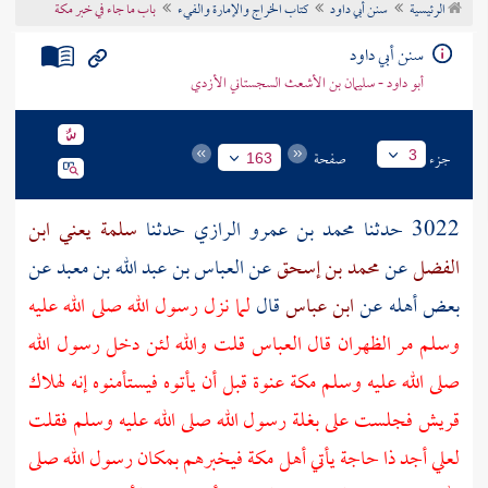
الرئيسية
سنن أبي داود
كتاب الخراج والإمارة والفيء
باب ما جاء في خبر مكة
تراجم الأعلام
سنن أبي داود
أبو داود - سليمان بن الأشعث السجستاني الأزدي
جزء
صفحة
3
163
3022 حدثنا
محمد بن عمرو الرازي
حدثنا
سلمة يعني ابن
الفضل
عن
محمد بن إسحق
عن
العباس بن عبد الله بن معبد
عن
بعض أهله
عن
ابن عباس
قال
لما نزل رسول الله صلى الله عليه
وسلم
مر الظهران
قال
العباس
قلت والله لئن دخل رسول الله
صلى الله عليه وسلم
مكة
عنوة قبل أن يأتوه فيستأمنوه إنه لهلاك
قريش
فجلست على بغلة رسول الله صلى الله عليه وسلم فقلت
لعلي
أجد ذا حاجة يأتي أهل
مكة
فيخبرهم بمكان رسول الله صلى