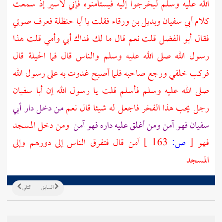
الله عليه وسلم ليخرجوا إليه فيستأمنوه فإني لأسير إذ سمعت
كلام
أبي سفيان
وبديل بن ورقاء
فقلت يا
أبا حنظلة
فعرف صوتي
فقال
أبو الفضل
قلت نعم قال ما لك فداك أبي وأمي قلت هذا
رسول الله صلى الله عليه وسلم والناس قال فما الحيلة قال
فركب خلفي ورجع صاحبه فلما أصبح غدوت به على رسول الله
صلى الله عليه وسلم فأسلم قلت يا رسول الله إن
أبا سفيان
رجل يحب هذا الفخر فاجعل له شيئا قال نعم
من دخل دار
أبي
سفيان
فهو آمن ومن أغلق عليه داره فهو آمن
ومن دخل المسجد
فهو
[
ص:
163 ]
آمن قال فتفرق الناس إلى دورهم وإلى
المسجد
السابق
التالي