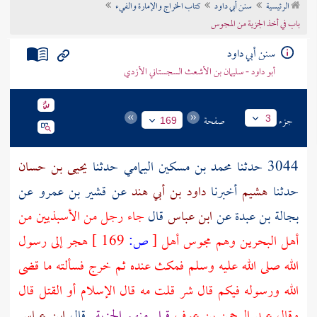
الرئيسية
سنن أبي داود
كتاب الخراج والإمارة والفيء
تراجم الأعلام
باب في أخذ الجزية من المجوس
سنن أبي داود
أبو داود - سليمان بن الأشعث السجستاني الأزدي
جزء
صفحة
3
169
3044 حدثنا
محمد بن مسكين اليمامي
حدثنا
يحيى بن حسان
حدثنا
هشيم
أخبرنا
داود بن أبي هند
عن
قشير بن عمرو
عن
بجالة بن عبدة
عن
ابن عباس
قال
جاء رجل من
الأسبذيين
من
أهل
البحرين
وهم
مجوس
أهل
[
ص:
169 ]
هجر
إلى رسول
الله صلى الله عليه وسلم فمكث عنده ثم خرج فسألته ما قضى
الله ورسوله فيكم قال شر قلت مه قال الإسلام أو القتل قال
وقال
عبد الرحمن بن عوف
قبل منهم الجزية
قال
ابن عباس