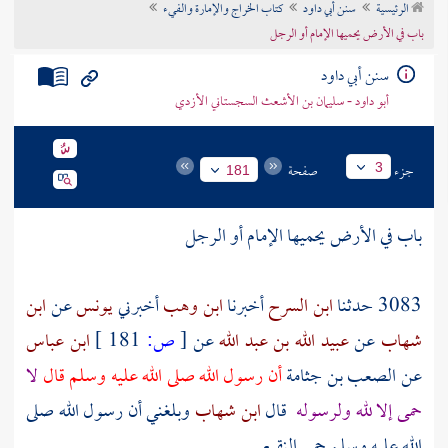
الرئيسية
سنن أبي داود
كتاب الخراج والإمارة والفيء
تراجم الأعلام
باب في الأرض يحميها الإمام أو الرجل
سنن أبي داود
أبو داود - سليمان بن الأشعث السجستاني الأزدي
جزء
صفحة
3
181
باب في الأرض يحميها الإمام أو الرجل
3083 حدثنا
ابن السرح
أخبرنا
ابن وهب
أخبرني
يونس
عن
ابن
شهاب
عن
عبيد الله بن عبد الله
عن
[
ص:
181 ]
ابن عباس
عن
الصعب بن جثامة
أن رسول الله صلى الله عليه وسلم قال
لا
حمى إلا لله ولرسوله
قال
ابن شهاب
وبلغني أن رسول الله صلى
الله عليه وسلم حمى
النقيع