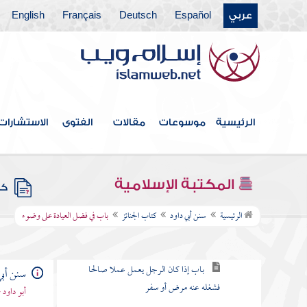
عربي
Español
Deutsch
Français
English
كتاب الجهاد
كتاب الضحايا
كتاب الصيد
كتاب الوصايا
الرئيسية
موسوعات
مقالات
الفتوى
الاستشارات
كتاب الفرائض
كتاب الخراج والإمارة والفيء
المكتبة الإسلامية
كتب
كتاب الجنائز
الرئيسية
سنن أبي داود
كتاب الجنائز
باب في فضل العيادة على وضوء
باب الأمراض المكفرة للذنوب
باب إذا كان الرجل يعمل عملا صالحا
سنن أبي
فشغله عنه مرض أو سفر
أبو داود