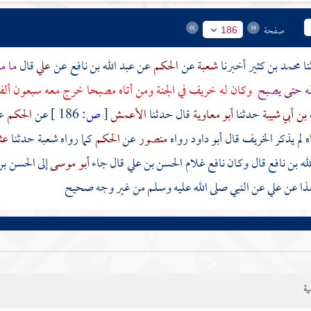
صفحة
186
محمد بن كثير
أخبرنا
شعبة
عن
الحكم
عن
عبد الله بن نافع
عن
علي
قال
ما م
له حتى يصبح
وكان له خريف في الجنة ومن أتاه مصبحا خرج معه سبعون أل
 بن أبي شيبة
حدثنا
أبو معاوية
قال حدثنا
الأعمش
[
ص:
186 ]
عن
الحكم
ع
 لم يذكر الخريف قال أبو داود رواه
منصور
عن
الحكم
كما رواه
شعبة
حدثنا
عثم
له بن نافع
قال وكان
نافع
غلام
الحسن بن علي
قال جاء
أبو موسى
إلى
الحسن بن
هذا عن
علي
عن النبي صلى الله عليه وسلم من غير وجه صحيح
ية