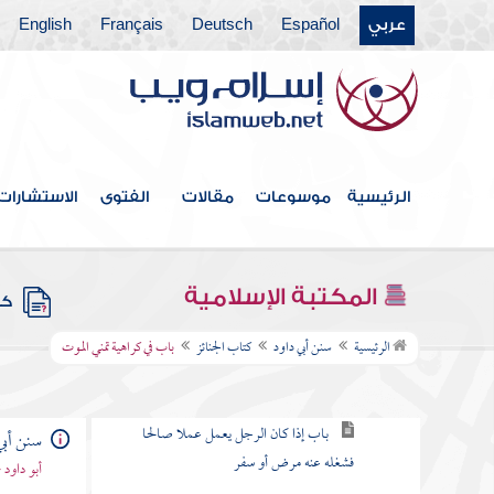
عربي
Español
Deutsch
Français
English
كتاب الجهاد
كتاب الضحايا
كتاب الصيد
كتاب الوصايا
الرئيسية
موسوعات
مقالات
الفتوى
الاستشارات
كتاب الفرائض
كتاب الخراج والإمارة والفيء
المكتبة الإسلامية
كتب
كتاب الجنائز
الرئيسية
سنن أبي داود
كتاب الجنائز
باب في كراهية تمني الموت
باب الأمراض المكفرة للذنوب
باب إذا كان الرجل يعمل عملا صالحا
سنن أبي
فشغله عنه مرض أو سفر
أبو داود