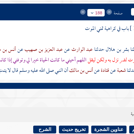
صفحة
188
باب في كراهية تمني الموت
بشر بن هلال
حدثنا
عبد الوارث
عن
عبد العزيز بن صهيب
عن
أنس بن 
وت لضر نزل به ولكن ليقل
اللهم أحيني ما كانت الحياة خيرا لي وتوفني إذا كان
ثنا
شعبة
عن
قتادة
عن
أنس بن مالك
أن النبي صلى الله عليه وسلم قال لا يتم
ية
عناوين الشجرة
تخريج حديث
الشرح