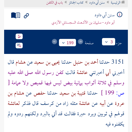
الرئيسية
سنن أبي داود
كتاب الجنائز
باب في الكفن
تراجم الأعلام
سنن أبي داود
أبو داود - سليمان بن الأشعث السجستاني الأزدي
جزء
صفحة
3
199
3151 حدثنا
أحمد بن حنبل
حدثنا
يحيى بن سعيد
عن
هشام
قال
أخبرني
أبي
أخبرتني
عائشة
قالت
كفن رسول الله صلى الله عليه
وسلم في ثلاثة أثواب يمانية بيض ليس فيها قميص ولا عمامة
[
ص:
199 ]
حدثنا
قتيبة بن سعيد
حدثنا
حفص
عن
هشام بن
عروة
عن
أبيه
عن
عائشة
مثله زاد من كرسف قال فذكر
لعائشة
قولهم في ثوبين وبرد حبرة فقالت قد أتي بالبرد ولكنهم ردوه ولم
يكفنوه فيه