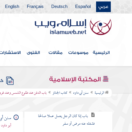
عربي
Español
Deutsch
Français
English
كتاب الجهاد
كتاب الضحايا
كتاب الصيد
كتاب الوصايا
الرئيسية
موسوعات
مقالات
الفتوى
الاستشارات
كتاب الفرائض
كتاب الخراج والإمارة والفيء
المكتبة الإسلامية
كتب
كتاب الجنائز
الرئيسية
سنن أبي داود
كتاب الجنائز
باب الدفن عند طلوع الشمس وعند غروب
باب الأمراض المكفرة للذنوب
باب إذا كان الرجل يعمل عملا صالحا
سنن أبي
فشغله عنه مرض أو سفر
أبو داود