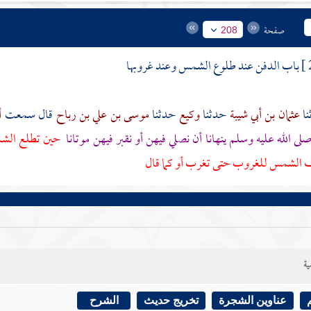
صفحة
208
باب الدفن عند طلوع الشمس وعند غروبها
عثمان بن أبي شيبة
حدثنا
وكيع
حدثنا
موسى بن علي بن رباح
قال سمعت
أ
لى الله عليه وسلم ينهانا أن نصلي فيهن أو نقبر فيهن موتانا
حين تطلع الشمس
الشمس للغروب حتى تغرب أو كما قال
ية
عناوين الشجرة
تخريج حديث
الشرح