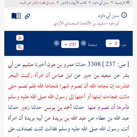
الرئيسية
سنن أبي داود
كتاب الأيمان والنذور
باب في قضاء النذر عن الميت
تراجم الأعلام
سنن أبي داود
أبو داود - سليمان بن الأشعث السجستاني الأزدي
جزء
صفحة
3
237
[
ص:
237 ]
3308 حدثنا
عمرو بن عون
أخبرنا
هشيم
عن
أبي
بشر
عن
سعيد بن جبير
عن
ابن عباس
أن امرأة ركبت البحر
فنذرت إن نجاها الله أن تصوم شهرا فنجاها الله فلم تصم حتى
ماتت فجاءت ابنتها أو أختها إلى رسول الله صلى الله عليه وسلم
فأمرها أن تصوم عنها
حدثنا
أحمد بن يونس
حدثنا
زهير
حدثنا
عبد الله بن عطاء
عن
عبد الله بن بريدة
عن أبيه
بريدة
أن امرأة
أتت رسول الله صلى الله عليه وسلم فقالت كنت تصدقت على