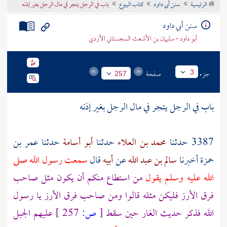
الرئيسية
سنن أبي داود
كتاب البيوع
باب في الرجل يتجر في مال الرجل بغير إذنه
تراجم الأعلام
سنن أبي داود
أبو داود - سليمان بن الأشعث السجستاني الأزدي
جزء
صفحة
3
257
باب في الرجل يتجر في مال الرجل بغير إذنه
3387 حدثنا
محمد بن العلاء
حدثنا
أبو أسامة
حدثنا
عمر بن
حمزة
أخبرنا
سالم بن عبد الله
عن
أبيه
قال
سمعت رسول الله صلى
الله عليه وسلم يقول
من استطاع منكم أن يكون مثل صاحب
فرق الأرز فليكن مثله قالوا ومن صاحب فرق الأرز يا رسول
الله فذكر حديث الغار حين سقط
[
ص:
257 ]
عليهم الجبل