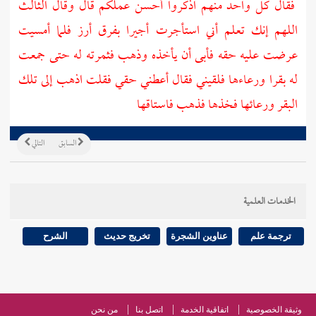
فقال كل واحد منهم اذكروا أحسن عملكم قال وقال الثالث
اللهم إنك تعلم أني استأجرت أجيرا بفرق أرز فلما أمسيت
عرضت عليه حقه فأبى أن يأخذه وذهب فثمرته له حتى جمعت
له بقرا ورعاءها فلقيني فقال أعطني حقي فقلت اذهب إلى تلك
البقر ورعائها فخذها فذهب فاستاقها
السابق
التالي
الخدمات العلمية
ترجمة علم
عناوين الشجرة
تخريج حديث
الشرح
وثيقة الخصوصية
اتفاقية الخدمة
اتصل بنا
من نحن