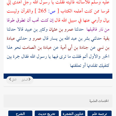
عليه وسلم فلأسألنه فأتيته فقلت يا رسول الله رجل أهدى إلي
قوسا ممن كنت أعلمه الكتاب
[
ص:
265 ]
والقرآن وليست
بمال وأرمي عنها في سبيل الله قال
إن كنت تحب أن تطوق طوقا
من نار فاقبلها
حدثنا
عمرو بن عثمان
وكثير بن عبيد
قالا حدثنا
بقية
حدثني
بشر بن عبد الله بن يسار
قال
عمرو
و حدثني
عبادة
بن نسي
عن
جنادة بن أبي أمية
عن
عبادة بن الصامت
نحو هذا
الخبر والأول أتم فقلت ما ترى فيها يا رسول الله فقال جمرة بين
كتفيك تقلدتها أو تعلقتها
السابق
التالي
الخدمات العلمية
ترجمة علم
عناوين الشجرة
تخريج حديث
الشرح