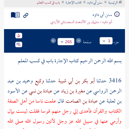
الرئيسية
سنن أبي داود
كتاب الإجارة
باب في كسب المعلم
تراجم الأعلام
سنن أبي داود
أبو داود - سليمان بن الأشعث السجستاني الأزدي
جزء
صفحة
3
265
بسم الله الرحمن الرحيم كتاب الإجارة باب في كسب المعلم
3416 حدثنا
أبو بكر بن أبي شيبة
حدثنا
وكيع
وحميد بن عبد
الرحمن الرواسي
عن
مغيرة بن زياد
عن
عبادة بن نسي
عن
الأسود
بن ثعلبة
عن
عبادة بن الصامت
قال
علمت ناسا من
أهل الصفة
الكتاب والقرآن فأهدى إلي رجل منهم قوسا فقلت ليست بمال
وأرمي عنها في سبيل الله عز وجل لآتين رسول الله صلى الله