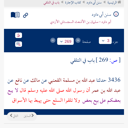
الرئيسية
سنن أبي داود
كتاب الإجارة
باب في التلقي
تراجم الأعلام
سنن أبي داود
أبو داود - سليمان بن الأشعث السجستاني الأزدي
جزء
صفحة
3
269
[
ص:
269 ]
باب في التلقي
3436 حدثنا
عبد الله بن مسلمة القعنبي
عن
مالك
عن
نافع
عن
عبد الله بن عمر
أن رسول الله صلى الله عليه وسلم قال
لا يبع
بعضكم على بيع بعض
ولا تلقوا السلع حتى يهبط بها الأسواق
السابق
التالي