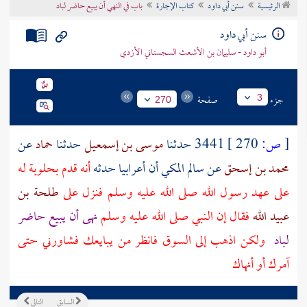
الرئيسية
سنن أبي داود
كتاب الإجارة
باب في النهي أن يبيع حاضر لباد
تراجم الأعلام
سنن أبي داود
أبو داود - سليمان بن الأشعث السجستاني الأزدي
جزء
صفحة
3
270
[
ص:
270 ]
3441 حدثنا
موسى بن إسمعيل
حدثنا
حماد
عن
محمد بن إسحق
عن
سالم المكي
أن
أعرابيا
حدثه
أنه قدم بحلوبة له
على عهد رسول الله صلى الله عليه وسلم فنزل على
طلحة بن
عبيد الله
فقال إن النبي صلى الله عليه وسلم
نهى أن يبيع حاضر
لباد
ولكن اذهب إلى السوق فانظر من يبايعك فشاورني حتى
آمرك أو أنهاك
السابق
التالي