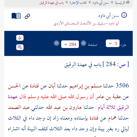
الرئيسية
سنن أبي داود
كتاب الإجارة
باب في عهدة الرقيق
تراجم الأعلام
سنن أبي داود
أبو داود - سليمان بن الأشعث السجستاني الأزدي
جزء
صفحة
3
284
[
ص:
284 ]
باب في عهدة الرقيق
3506 حدثنا
مسلم بن إبراهيم
حدثنا
أبان
عن
قتادة
عن
الحسن
عن
عقبة بن عامر
أن رسول الله صلى الله عليه وسلم قال
عهدة
الرقيق ثلاثة أيام
حدثنا
هارون بن عبد الله
حدثني
عبد الصمد
حدثنا
همام
عن
قتادة
بإسناده ومعناه زاد إن وجد داء في الثلاث
ليالي رد بغير بينة وإن وجد داء بعد الثلاث كلف البينة أنه اشتراه