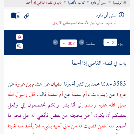
الرئيسية
سنن أبي داود
كتاب الأقضية
باب في قضاء القاضي إذا أخطأ
تراجم الأعلام
سنن أبي داود
أبو داود - سليمان بن الأشعث السجستاني الأزدي
جزء
صفحة
3
302
باب في قضاء القاضي إذا أخطأ
3583 حدثنا
محمد بن كثير
أخبرنا
سفيان
عن
هشام بن عروة
عن
عروة
عن
زينب بنت أم سلمة
عن
أم سلمة
قالت
قال رسول الله
صلى الله عليه وسلم
إنما أنا بشر وإنكم تختصمون إلي ولعل
بعضكم أن يكون ألحن بحجته من بعض فأقضي له على نحو ما
أسمع منه
فمن قضيت له من حق أخيه بشيء فلا يأخذ منه شيئا