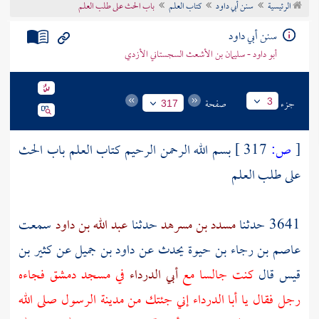
الرئيسية
سنن أبي داود
كتاب العلم
باب الحث على طلب العلم
تراجم الأعلام
سنن أبي داود
أبو داود - سليمان بن الأشعث السجستاني الأزدي
جزء
صفحة
3
317
[
ص:
317 ]
بسم الله الرحمن الرحيم كتاب العلم باب الحث
على طلب العلم
3641 حدثنا
مسدد بن مسرهد
حدثنا
عبد الله بن داود
سمعت
عاصم بن رجاء بن حيوة
يحدث عن
داود بن جميل
عن
كثير بن
قيس
قال
كنت جالسا مع
أبي الدرداء
في مسجد
دمشق
فجاءه
رجل فقال يا
أبا الدرداء
إني جئتك من
مدينة الرسول
صلى الله