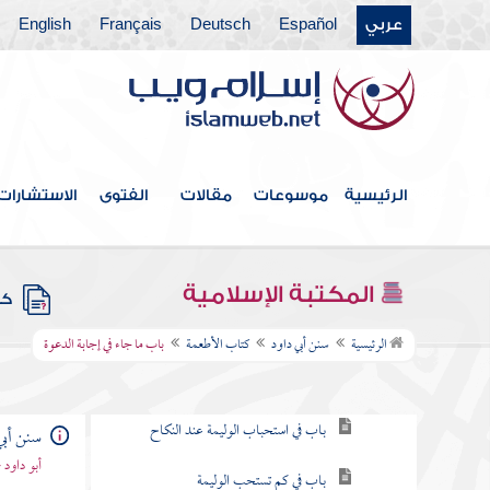
عربي
Español
Deutsch
Français
English
كتاب الأيمان والنذور
كتاب البيوع
كتاب الإجارة
كتاب الأقضية
الرئيسية
موسوعات
مقالات
الفتوى
الاستشارات
كتاب العلم
كتاب الأشربة
المكتبة الإسلامية
كتب
كتاب الأطعمة
الرئيسية
سنن أبي داود
كتاب الأطعمة
باب ما جاء في إجابة الدعوة
باب ما جاء في إجابة الدعوة
باب في استحباب الوليمة عند النكاح
سنن أبي
أبو داود
باب في كم تستحب الوليمة