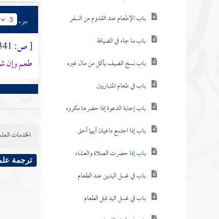
باب الإطعام عند القدوم من السفر
جزء
3
باب ما جاء في الضيافة
[
ص:
341 ]
طعم وإن شا
باب نسخ الضيف يأكل من مال غيره
باب في طعام المتباريين
باب إجابة الدعوة إذا حضرها مكروه
باب إذا اجتمع داعيان أيهما أحق
الخدمات العلم
باب إذا حضرت الصلاة والعشاء
ترجمة علم
باب في غسل اليدين عند الطعام
باب في غسل اليد قبل الطعام