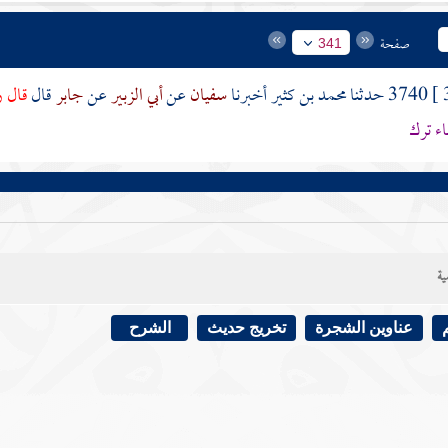
صفحة
341
3740 حدثنا
محمد بن كثير
أخبرنا
سفيان
عن
أبي الزبير
عن
جابر
قال
قال ر
ء ترك
ية
عناوين الشجرة
تخريج حديث
الشرح