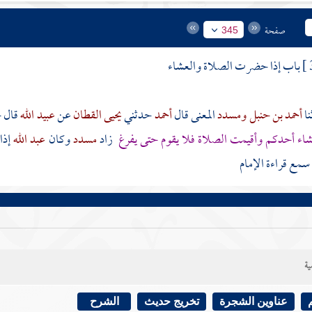
صفحة
345
باب إذا حضرت الصلاة والعشاء
أحمد بن حنبل
ومسدد
المعنى قال
أحمد
حدثني
يحيى القطان
عن
عبيد الله
قال 
اء أحدكم وأقيمت الصلاة فلا يقوم حتى يفرغ
زاد
مسدد
وكان
عبد الله
إذا
 سمع قراءة الإمام
ية
عناوين الشجرة
تخريج حديث
الشرح