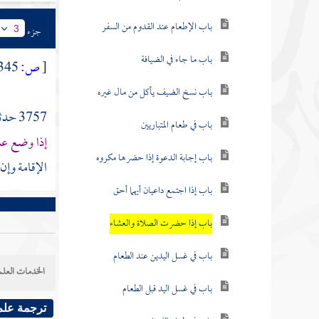
باب الإطعام عند القدوم من السفر
جزء
3
باب ما جاء في الضيافة
[
ص:
345 ]
باب نسخ الضيف يأكل من مال غيره
3757 حدثنا
باب في طعام المتباريين
إذا وضع عش
باب إجابة الدعوة إذا حضرها مكروه
الإقامة وإن
باب إذا اجتمع داعيان أيهما أحق
باب إذا حضرت الصلاة والعشاء
باب في غسل اليدين عند الطعام
الخدمات العلم
باب في غسل اليد قبل الطعام
ترجمة علم