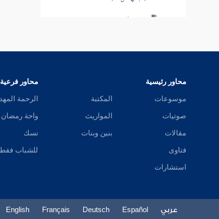
باب في أكل الثريد
باب في كراهية التقذر للطعام
باب النهي عن أكل الجلالة وألبانها
محاور رئيسية
محاور فرعية
باب في أكل لحوم الخيل
موسوعات
المكتبة
الرحمة المهد
باب في أكل الأرنب
صوتيات
المواريث
واحة رمضان
باب في أكل الضب
مقالات
بنين وبنات
نسك
فتاوى
للشباب فقط
باب في أكل لحم الحبارى
استشارات
باب في أكل حشرات الأرض
باب ما لم يذكر تحريمه
عربي
Español
Deutsch
Français
English