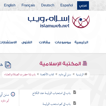
عربي
Español
Deutsch
Français
English
كتاب الأيمان والنذور
كتاب البيوع
كتاب الإجارة
كتاب الأقضية
الرئيسية
موسوعات
مقالات
الفتوى
الاستشارات
كتاب العلم
كتاب الأشربة
المكتبة الإسلامية
كتب
كتاب الأطعمة
الرئيسية
سنن أبي داود
كتاب الأطعمة
باب إذا حضرت الصلاة والعشاء
باب ما جاء في إجابة الدعوة
باب في استحباب الوليمة عند النكاح
سنن أبي
أبو داود
باب في كم تستحب الوليمة