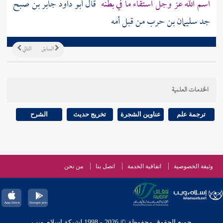
اسم الله عز وجل استقاء ما في بطنه
قال أبو داود
جابر بن صبح
جد
سليمان بن حرب
من قبل أمه
السابق
التالي
الخدمات العلمية
ترجمة علم
عناوين الشجرة
تخريج حديث
الشرح
وثيقة الخصوصية
اتفاقية الخدمة
اتصل بنا
من نحن
جميع الحقوق محفوظة © 2026 - 1998 لشبكة إسلام ويب