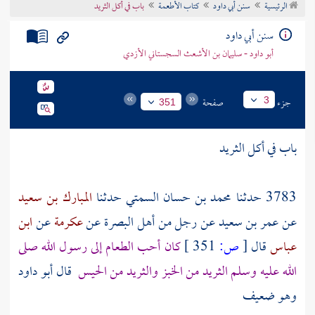
الرئيسية
سنن أبي داود
كتاب الأطعمة
باب في أكل الثريد
تراجم الأعلام
سنن أبي داود
أبو داود - سليمان بن الأشعث السجستاني الأزدي
جزء
صفحة
3
351
باب في أكل الثريد
3783 حدثنا
محمد بن حسان السمتي
حدثنا
المبارك بن سعيد
عن
عمر بن سعيد
عن
رجل
من أهل
البصرة
عن
عكرمة
عن
ابن
عباس
قال
[
ص:
351 ]
كان أحب الطعام إلى رسول الله صلى
الله عليه وسلم الثريد من الخبز والثريد من الحيس
قال أبو داود
وهو ضعيف