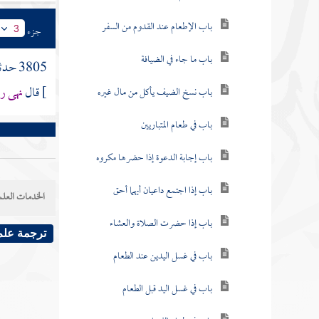
باب الإطعام عند القدوم من السفر
جزء
3
باب ما جاء في الضيافة
3805 حدثنا
]
قال
نهى رس
باب نسخ الضيف يأكل من مال غيره
باب في طعام المتباريين
باب إجابة الدعوة إذا حضرها مكروه
باب إذا اجتمع داعيان أيهما أحق
الخدمات العلم
باب إذا حضرت الصلاة والعشاء
ترجمة علم
باب في غسل اليدين عند الطعام
باب في غسل اليد قبل الطعام