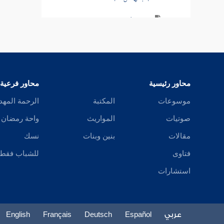
باب في أكل الثريد
باب في كراهية التقذر للطعام
باب النهي عن أكل الجلالة وألبانها
محاور رئيسية
محاور فرعية
باب في أكل لحوم الخيل
موسوعات
المكتبة
الرحمة المهد
باب في أكل الأرنب
صوتيات
المواريث
واحة رمضان
باب في أكل الضب
مقالات
بنين وبنات
نسك
فتاوى
للشباب فقط
باب في أكل لحم الحبارى
استشارات
باب في أكل حشرات الأرض
باب ما لم يذكر تحريمه
عربي
Español
Deutsch
Français
English