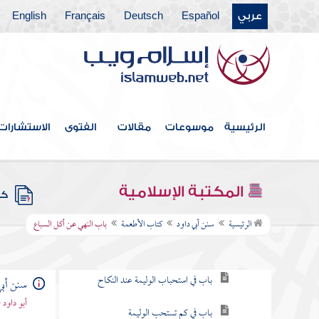
عربي
Español
Deutsch
Français
English
كتاب الأيمان والنذور
كتاب البيوع
كتاب الإجارة
كتاب الأقضية
الرئيسية
موسوعات
مقالات
الفتوى
الاستشارات
كتاب العلم
كتاب الأشربة
المكتبة الإسلامية
كتب
كتاب الأطعمة
الرئيسية
سنن أبي داود
كتاب الأطعمة
باب النهي عن أكل السباع
باب ما جاء في إجابة الدعوة
باب في استحباب الوليمة عند النكاح
سنن أبي
أبو داود
باب في كم تستحب الوليمة