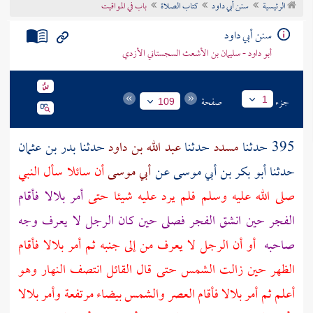
الرئيسية
سنن أبي داود
كتاب الصلاة
باب في المواقيت
تراجم الأعلام
سنن أبي داود
أبو داود - سليمان بن الأشعث السجستاني الأزدي
جزء
صفحة
1
109
395 حدثنا
مسدد
حدثنا
عبد الله بن داود
حدثنا
بدر بن عثمان
حدثنا
أبو بكر بن أبي موسى
عن
أبي موسى
أن سائلا سأل النبي
صلى الله عليه وسلم فلم يرد عليه شيئا حتى
أمر
بلالا
فأقام
الفجر حين انشق الفجر فصلى حين كان الرجل لا يعرف وجه
صاحبه
أو أن الرجل لا يعرف من إلى جنبه ثم أمر
بلالا
فأقام
الظهر حين زالت الشمس حتى قال القائل انتصف النهار وهو
أعلم ثم أمر
بلالا
فأقام العصر والشمس بيضاء مرتفعة وأمر
بلالا