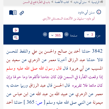
الرئيسية
سنن أبي داود
كتاب الأطعمة
باب في الفأرة تقع في السمن
تراجم الأعلام
سنن أبي داود
أبو داود - سليمان بن الأشعث السجستاني الأزدي
جزء
صفحة
3
365
3842 حدثنا
أحمد بن صالح
والحسن بن علي
واللفظ
للحسن
قالا حدثنا
عبد الرزاق
أخبرنا
معمر
عن
الزهري
عن
سعيد بن
المسيب
عن
أبي هريرة
قال
قال رسول الله صلى الله عليه وسلم
إذا وقعت الفأرة في السمن فإن كان جامدا فألقوها وما حولها وإن
كان مائعا فلا تقربوه
قال
الحسن
قال
عبد الرزاق
وربما حدث به
معمر
عن
الزهري
عن
عبيد الله بن عبد الله
عن
ابن عباس
عن
ميمونة
عن النبي صلى الله عليه وسلم
[
ص:
365 ]
حدثنا
أحمد