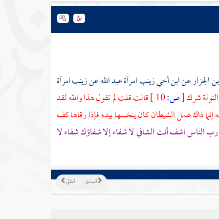
بن الجزار
عن
ابن أخي زينب
امرأة
عبد الله
عن
زينب
امرأة
التولة شرك
[
ص:
10 ]
قالت قلت لم تقول هذا والله لقد
ه
إنما ذاك عمل الشيطان كان ينخسها بيده فإذا رقاها كف
ب الناس اشف أنت الشافي لا شفاء إلا شفاؤك شفاء لا
السابق
التالي