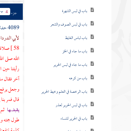
باب في لبس الشهرة
جزء
4
باب في لبس الصوف والشعر
4089 حدثنا
لأبي الدردا
باب لباس الغليظ
58 ]
صلاة ف
باب ما جاء في الخز
الله صلى ال
باب ما جاء في لبس الحرير
رأيتنا حين 
آخر فقال ما
باب من كرهه
وجعل يرفع ر
باب الرخصة في العلم وخيط الحرير
قال فمر بنا 
باب في لبس الحرير لعذر
يقبضها
ثم م
باب في الحرير للنساء
طول جمته وإ
كلمة تنفعن