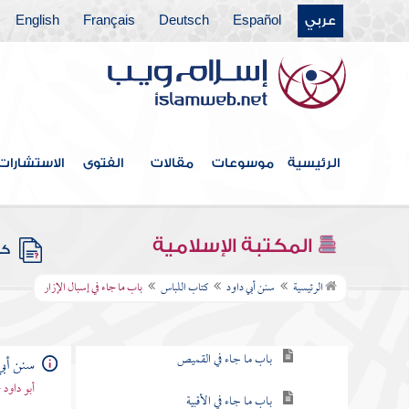
كتاب الأشربة
عربي
Español
Deutsch
Français
English
كتاب الأطعمة
كتاب الطب
كتاب العتق
الرئيسية
موسوعات
مقالات
الفتوى
الاستشارات
كتاب الحروف والقراءات
كتاب الحمام
المكتبة الإسلامية
كتب
كتاب اللباس
الرئيسية
سنن أبي داود
كتاب اللباس
باب ما جاء في إسبال الإزار
باب فيما يدعى لمن لبس ثوبا جديدا
باب ما جاء في القميص
سنن أبي
أبو داود
باب ما جاء في الأقبية