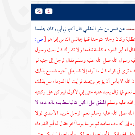
 سعد
عن
قيس بن بشر التغلبي
قال أخبرني
أبي
وكان جليسا
نظلية
وكان رجلا متوحدا قلما يجالس الناس إنما هو
[
ص:
ال له
أبو الدرداء
كلمة تنفعنا ولا تضرك قال بعث رسول
رسول الله صلى الله عليه وسلم فقال لرجل إلى جنبه لو
ف ترى في قوله قال ما أراه إلا قد بطل أجره فسمع بذلك
ن الله لا بأس أن يؤجر ويحمد فرأيت
أبا الدرداء
سر بذلك
م فما زال يعيد عليه حتى إني لأقول ليبركن على ركبتيه
 الله عليه وسلم
المنفق على الخيل كالباسط يده بالصدقة لا
الله صلى الله عليه وسلم نعم الرجل
خريم الأسدي
لولا
ه إلى أنصاف ساقيه ثم مر بنا يوما آخر فقال له
أبو الدرداء
ن على إخوانكم فأصلحوا رحالكم وأصلحوا لباسكم حتى