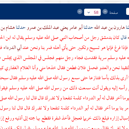
صفحة
58
هارون بن عبد الله
حدثنا
أبو عامر يعني عبد الملك بن عمرو
حدثنا
هشام بن
ء
قال
كان
بدمشق
رجل من
أصحاب النبي
صلى الله عليه وسلم يقال له
ابن الح
إذا فرغ فإنما هو تسبيح وتكبير حتى يأتي أهله فمر بنا ونحن عند
أبي الدرداء
فق
له عليه وسلم سرية فقدمت فجاء رجل منهم فجلس في المجلس الذي يجلس فيه 
التقينا نحن والعدو فحمل فلان فطعن فقال خذها مني وأنا الغلام الغفاري كي
 أرى بذلك بأسا فتنازعا حتى سمع رسول الله صلى الله عليه وسلم فقال سبحا
أسه إليه ويقول أنت سمعت ذلك من رسول الله صلى الله عليه وسلم فيقول نع
يوما آخر فقال له
أبو الدرداء
كلمة تنفعنا ولا تضرك قال قال لنا رسول الله صلى
ر بنا يوما آخر فقال له
أبو الدرداء
كلمة تنفعنا ولا تضرك قال قال لنا رسول 
سبال إزاره فبلغ ذلك
خريما
فعجل فأخذ شفرة فقطع بها جمته إلى أذنيه ورفع إزار
ا ولا تضرك فقال سمعت رسول الله صلى الله عليه وسلم يقول إنكم قادمو