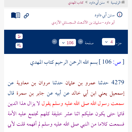
الرئيسية
سنن أبي داود
كتاب المهدي
تراجم الأعلام
سنن أبي داود
أبو داود - سليمان بن الأشعث السجستاني الأزدي
جزء
صفحة
4
106
[
ص:
106 ]
بسم الله الرحمن الرحيم كتاب المهدي
4279 حدثنا
عمرو بن عثمان
حدثنا
مروان بن معاوية
عن
إسمعيل يعني ابن أبي خالد
عن
أبيه
عن
جابر بن سمرة
قال
سمعت رسول الله صلى الله عليه وسلم يقول
لا يزال هذا الدين
قائما حتى يكون عليكم اثنا عشر خليفة كلهم تجتمع عليه الأمة
فسمعت كلاما من النبي صلى الله عليه وسلم لم أفهمه قلت لأبي