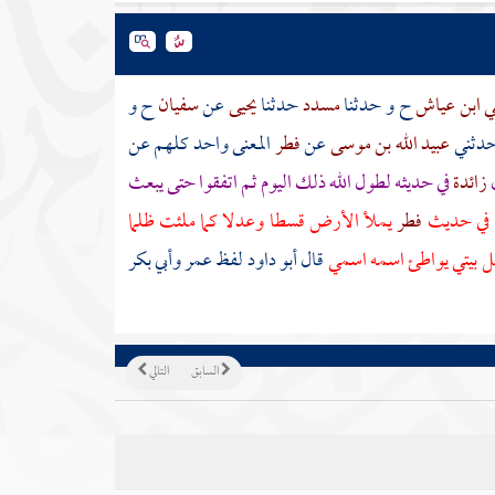
ني ابن عياش
ح و حدثنا
مسدد
حدثنا
يحيى
عن
سفيان
ح و
دثني
عبيد الله بن موسى
عن
فطر
المعنى واحد كلهم عن
ل
زائدة
في حديثه لطول الله ذلك اليوم ثم اتفقوا حتى يبعث
في حديث
فطر
يملأ الأرض قسطا وعدلا كما ملئت ظلما
 بيتي يواطئ اسمه اسمي
قال أبو داود لفظ
عمر
وأبي بكر
السابق
التالي