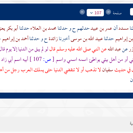
صفحة
107
مسدد
أن
عمر بن عبيد
حدثهم ح و حدثنا
محمد بن العلاء
حدثنا
أبو بكر يع
بن إبراهيم
حدثنا
عبيد الله بن موسى
أخبرنا
زائدة
ح و حدثنا
أحمد بن إبراهيم
ح
ر
عن
عبد الله
عن النبي صلى الله عليه وسلم قال
لو لم يبق من الدنيا إلا يوم قا
ني أو من أهل بيتي يواطئ اسمه اسمي واسم
[
ص:
107 ]
أبيه اسم أبي زاد
ل في حديث
سفيان
لا تذهب أو لا تنقضي الدنيا حتى يملك
العرب
رجل من أهل
ن
ية