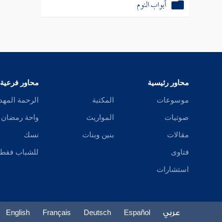
أبواب النوم
محاور رئيسية
محاور فرعية
موسوعات
المكتبة
الرحمة المهد
صوتيات
المواريث
واحة رمضان
مقالات
بنين وبنات
نسك
فتاوى
للشباب فقط
استشارات
عربي
Español
Deutsch
Français
English