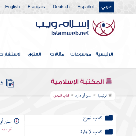
كتاب الجهاد
عربي
Español
Deutsch
Français
English
كتاب الضحايا
كتاب الصيد
كتاب الوصايا
الرئيسية
موسوعات
مقالات
الفتوى
الاستشارات
كتاب الفرائض
كتاب الخراج والإمارة والفيء
المكتبة الإسلامية
كتب
كتاب الجنائز
الرئيسية
سنن أبي داود
كتاب المهدي
كتاب الأيمان والنذور
كتاب البيوع
سنن أبي
أبو داود
كتاب الإجارة