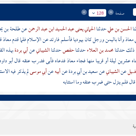
صفحة
128
الحسن بن علي
حدثنا
الحماني يعنى عبد الحميد ابن عبد الرحمن
عن
طلحة بن يح
ي
معاذ
وأنا
باليمن
ورجل كان يهوديا فأسلم فارتد عن الإسلام فلما قدم
معاذ
ق
 ذلك حدثنا
محمد بن العلاء
حدثنا
حفص
حدثنا
الشيباني
عن
أبي بردة
بهذه الق
ه عشرين ليلة أو قريبا منها فجاء
معاذ
فدعاه فأبى فضرب عنقه قال أبو داود
فضيل
عن
الشيباني
عن
سعيد بن أبي بردة
عن
أبيه
عن
أبي موسى
لم يذكر فيه الاست
قال فلم ينزل حتى ضرب عنقه وما استتابه
ية