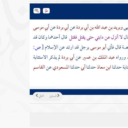
يى
وبريد بن عبد الله بن أبي بردة
عن
أبي بردة
عن
أبي موسى
ال
لا أنزل عن دابتي حتى يقتل فقتل
قال أحدهما وكان قد
صة قال فأتي
أبو موسى
برجل قد ارتد عن الإسلام
[
ص:
 ورواه
عبد الملك بن عمير
عن
أبي بردة
لم يذكر الاستتابة
تابة حدثنا
ابن معاذ
حدثنا
أبي
حدثنا
المسعودي
عن
القاسم
السابق
التالي