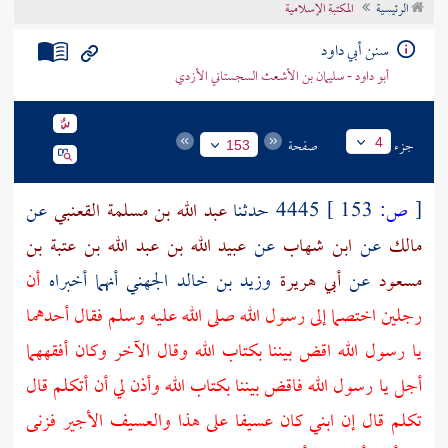
الرئيسية
المكتبة الإسلامية
تراجم الأعلام
سنن أبي داود
أبو داود - سليمان بن الأشعث السجستاني الأزدي
جزء
صفحة
4
153
[
ص:
153 ]
4445 حدثنا
عبد الله بن مسلمة القعنبي
عن
مالك
عن
ابن شهاب
عن
عبيد الله بن عبد الله بن عتبة بن
مسعود
عن
أبي هريرة
وزيد بن خالد الجهني
أنهما أخبراه
أن
رجلين اختصما إلى رسول الله صلى الله عليه وسلم فقال أحدهما
يا رسول الله اقض بيننا بكتاب الله وقال الآخر وكان أفقههما
أجل يا رسول الله فاقض بيننا بكتاب الله وأذن لي أن أتكلم قال
تكلم قال إن ابني كان عسيفا على هذا والعسيف الأجير فزنى