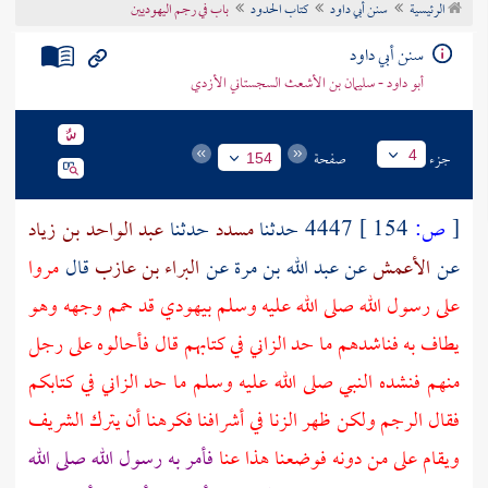
الرئيسية
سنن أبي داود
كتاب الحدود
باب في رجم اليهوديين
تراجم الأعلام
سنن أبي داود
أبو داود - سليمان بن الأشعث السجستاني الأزدي
جزء
صفحة
4
154
[
ص:
154 ]
4447 حدثنا
مسدد
حدثنا
عبد الواحد بن زياد
عن
الأعمش
عن
عبد الله بن مرة
عن
البراء بن عازب
قال
مروا
على رسول الله صلى الله عليه وسلم بيهودي قد حمم وجهه وهو
يطاف به فناشدهم ما حد الزاني في كتابهم قال فأحالوه على رجل
منهم فنشده النبي صلى الله عليه وسلم ما حد الزاني في كتابكم
فقال الرجم ولكن ظهر الزنا في أشرافنا فكرهنا أن يترك الشريف
ويقام على من دونه فوضعنا هذا عنا
فأمر به رسول الله صلى الله