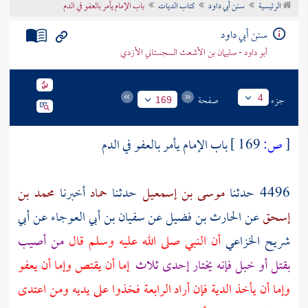
الرئيسية
سنن أبي داود
كتاب الديات
باب الإمام يأمر بالعفو في الدم
تراجم الأعلام
سنن أبي داود
أبو داود - سليمان بن الأشعث السجستاني الأزدي
جزء
صفحة
4
169
[
ص:
169 ]
باب الإمام يأمر بالعفو في الدم
4496 حدثنا
موسى بن إسمعيل
حدثنا
حماد
أخبرنا
محمد بن
إسحق
عن
الحارث بن فضيل
عن
سفيان بن أبي العوجاء
عن
أبي
شريح الخزاعي
أن النبي صلى الله عليه وسلم قال
من أصيب
بقتل أو خبل فإنه يختار إحدى ثلاث
إما أن يقتص وإما أن يعفو
وإما أن يأخذ الدية فإن أراد الرابعة فخذوا على يديه ومن اعتدى