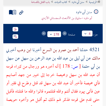
الرئيسية
سنن أبي داود
كتاب الديات
باب القتل بالقسامة
تراجم الأعلام
سنن أبي داود
أبو داود - سليمان بن الأشعث السجستاني الأزدي
جزء
صفحة
4
178
4521 حدثنا
أحمد بن عمرو بن السرح
أخبرنا
ابن وهب
أخبرني
مالك
عن
أبي ليلى بن عبد الله بن عبد الرحمن بن سهل
عن
سهل
بن أبي حثمة
[
ص:
178 ]
أنه أخبره هو ورجال من كبراء قومه
أن
عبد الله بن سهل
ومحيصة
خرجا إلى
خيبر
من جهد أصابهم
فأتي
محيصة
فأخبر أن
عبد الله بن سهل
قد قتل وطرح في فقير أو
عين فأتى
يهود
فقال أنتم والله قتلتموه قالوا والله ما قتلناه فأقبل
حتى قدم على قومه فذكر لهم ذلك ثم أقبل هو وأخوه
حويصة