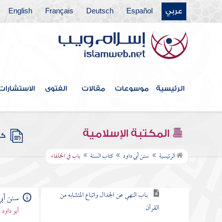
كتاب الخاتم
عربي
Español
Deutsch
Français
English
كتاب الفتن والملاحم
كتاب المهدي
كتاب الملاحم
الرئيسية
موسوعات
مقالات
الفتوى
الاستشارات
كتاب الحدود
كتاب الديات
المكتبة الإسلامية
كتب
كتاب السنة
الرئيسية
سنن أبي داود
كتاب السنة
باب في الخلفاء
باب شرح السنة
باب النهي عن الجدال واتباع المتشابه من
سنن أبي
القرآن
أبو داود