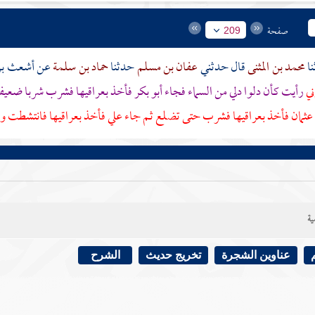
صفحة
209
محمد بن المثنى
قال حدثني
عفان بن مسلم
حدثنا
حماد بن سلمة
عن
أشعث بن
ني
رأيت كأن دلوا دلي من السماء فجاء
أبو بكر
فأخذ بعراقيها فشرب شربا ضعيف
عثمان
فأخذ بعراقيها فشرب حتى تضلع ثم جاء
علي
فأخذ بعراقيها فانتشطت وا
ية
عناوين الشجرة
تخريج حديث
الشرح