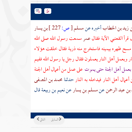
بن زيد بن الخطاب
أخبره عن
مسلم
[
ص:
227 ]
بن يسار
 قرأ
القعنبي
الآية فقال
عمر
سمعت رسول الله صلى الله
مسح ظهره بيمينه فاستخرج منه ذرية فقال خلقت هؤلاء
 وبعمل أهل النار يعملون فقال رجل يا رسول الله ففيم
ه بعمل أهل الجنة حتى يموت
على عمل من أعمال أهل الجنة
عمال أهل النار فيدخله به النار
حدثنا
محمد بن المصفى
 بن عبد الرحمن
عن
مسلم بن يسار
عن
نعيم بن ربيعة
قال
السابق
التالي