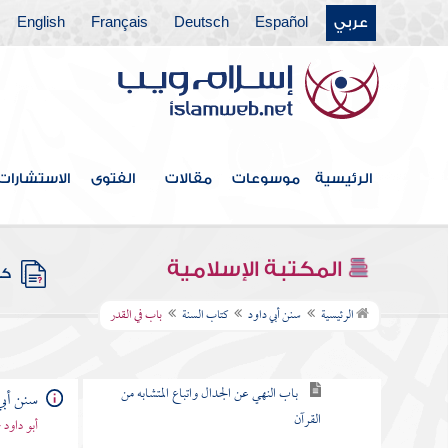
كتاب الخاتم
عربي
Español
Deutsch
Français
English
كتاب الفتن والملاحم
كتاب المهدي
كتاب الملاحم
الرئيسية
موسوعات
مقالات
الفتوى
الاستشارات
كتاب الحدود
كتاب الديات
المكتبة الإسلامية
كتب
كتاب السنة
الرئيسية
سنن أبي داود
كتاب السنة
باب في القدر
باب شرح السنة
باب النهي عن الجدال واتباع المتشابه من
سنن أبي
القرآن
أبو داود