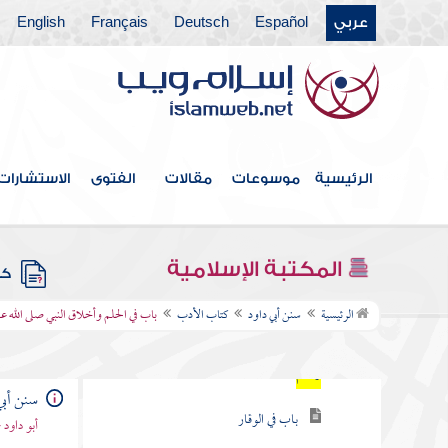
كتاب الفتن والملاحم
عربي
Español
Deutsch
Français
English
كتاب المهدي
كتاب الملاحم
كتاب الحدود
الرئيسية
موسوعات
مقالات
الفتوى
الاستشارات
كتاب الديات
كتاب السنة
المكتبة الإسلامية
كتب
كتاب الأدب
الرئيسية
سنن أبي داود
كتاب الأدب
باب في الحلم وأخلاق النبي صلى الله ع
باب في الحلم وأخلاق النبي صلى الله عليه
وسلم
سنن أبي
باب في الوقار
أبو داود