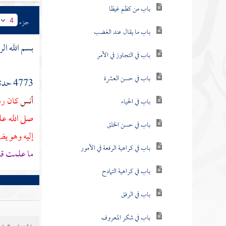
باب من كظم غيظا
جزء
4
باب ما يقال عند الغضب
بسم الله ال
باب في التجاوز في الأمر
باب في حسن العشرة
4773 حدثنا
أنس
كان رس
باب في الحياء
صلى الله ع
باب في حسن الخلق
إليه وهو ي
باب في كراهية الرفعة في الأمور
ما علمت قا
باب في كراهية التمادح
باب في الرفق
باب في شكر المعروف